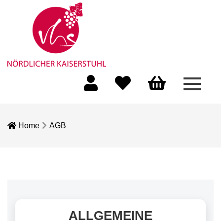
Menü 
Mein Konto
Merkliste
Warenkorb
Home
AGB
ALLGEMEINE