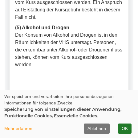
vom Kurs ausgeschlossen werden. Ein Anspruch
auf Erstattung der Kursgebühr besteht in diesem
Fall nicht.
(5) Alkohol und Drogen
Der Konsum von Alkohol und Drogen ist in den
Räumlichkeiten der VHS untersagt. Personen,
die erkennbar unter Alkohol- oder Drogeneinfluss
stehen, können vom Kurs ausgeschlossen
werden.
Wir speichern und verarbeiten Ihre personenbezogenen
17. DATENSCHUTZ
Informationen für folgende Zwecke:
Speicherung von Einstellungen dieser Anwendung,
Die Verarbeitung personenbezogener Daten
Funktionelle Cookies, Essenzielle Cookies.
erfolgt ausschließlich im Rahmen der
gesetzlichen Bestimmungen (insbesondere
Mehr erfahren
Ablehnen
OK
DSGVO). Es gelten die Bestimmungen der