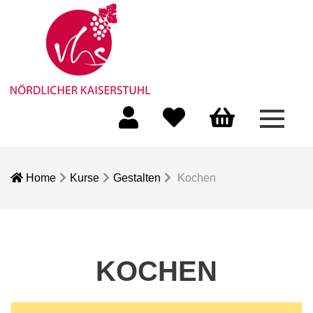
Menü 
Mein Konto
Merkliste
Warenkorb
Home
Kurse
Gestalten
Kochen
KOCHEN