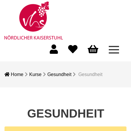
Menü 
Mein Konto
Merkliste
Warenkorb
Home
Kurse
Gesundheit
Gesundheit
GESUNDHEIT